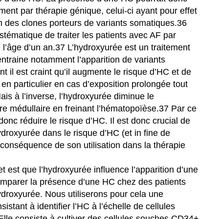
ent par thérapie génique, celui-ci ayant pour effet
on des clones porteurs de variants somatiques.36
ystématique de traiter les patients avec AF par
 l’âge d’un an.37 L’hydroxyurée est un traitement
entraine notamment l’apparition de variants
t il est craint qu’il augmente le risque d’HC et de
en particulier en cas d’exposition prolongée tout
ais à l’inverse, l’hydroxyurée diminue le
ire médullaire en freinant l’hématopoïèse.37 Par ce
donc réduire le risque d’HC. Il est donc crucial de
hydroxyurée dans le risque d’HC (et in fine de
 conséquence de son utilisation dans la thérapie
t est que l’hydroxyurée influence l’apparition d’une
comparer la présence d’une HC chez des patients
ydroxyurée. Nous utiliserons pour cela une
stant à identifier l’HC à l’échelle de cellules
Elle consiste à cultiver des cellules souches CD34+