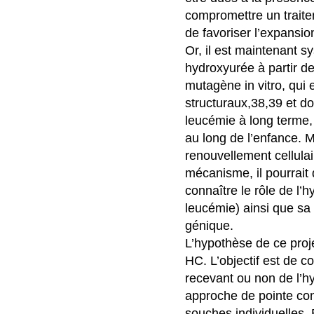
compromettre un traitem
de favoriser l’expansi
Or, il est maintenant s
hydroxyurée à partir de
mutagène in vitro, qui 
structuraux,38,39 et don
leucémie à long terme, 
au long de l’enfance. M
renouvellement cellula
mécanisme, il pourrait 
connaître le rôle de l’
leucémie) ainsi que sa
génique.
L’hypothèse de ce proje
HC. L’objectif est de 
recevant ou non de l’h
approche de pointe consi
souches individuelles. 