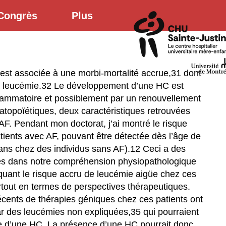
Congrès
Plus
st associée à une morbi-mortalité accrue,31 dont
 leucémie.32 Le développement d’une HC est
nflammatoire et possiblement par un renouvellement
atopoïétiques, deux caractéristiques retrouvées
AF. Pendant mon doctorat, j’ai montré le risque
tients avec AF, pouvant être détectée dès l’âge de
ns chez des individus sans AF).12 Ceci a des
s dans notre compréhension physiopathologique
iquant le risque accru de leucémie aigüe chez ces
rtout en termes de perspectives thérapeutiques.
cents de thérapies géniques chez ces patients ont
par des leucémies non expliquées,35 qui pourraient
e d’une HC. La présence d’une HC pourrait donc